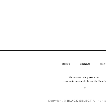
購物須知
退換貨政策
運送政
We wanna bring you some
cool,unique,simple beautiful things
💫
Copyright ©
BLACK SELECT
All right