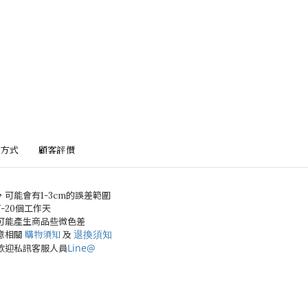
方式
顧客評價
，可能會有
1-3cm
的誤差範圍
7-20
個工作天
可能產生商品些微色差
退換須知
意相關
購物須知
及
Line@
歡迎私訊客服人員