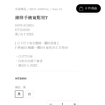
件商品
全部商品
/
NEW ARRIVAL
/
June 01
線條手繪寬鬆短T
100% KOREA
KT260505
黑/白 F SIZE
[ 以下尺寸為衣服繞一圈的長度 ]
F 肩寬56 胸圍一圈104 袖長20.5 衣長68
・COTTON
・白色在光線下會透
・適合S-L SIZE
NT$890
顏色
: 黑
黑
白