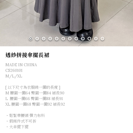
透紗拼接傘擺長裙
MADE IN CHINA
CS260101
M/L/XL
[ 以下尺寸為衣服繞一圈的長度 ]
M 腰圍一圈64 臀圍一圈84 裙長90
L  腰圍一圈66 臀圍一圈88 裙長91
XL 腰圍一圈68 臀圍一圈92 裙長92
・鬆緊帶腰頭 彈力布料
・假兩件式不可拆
・大傘擺下擺