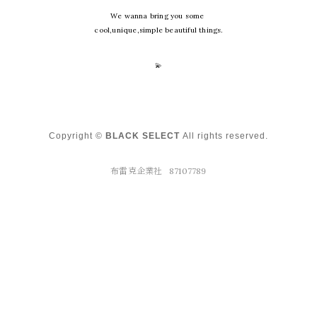
We wanna bring you some
cool,unique,simple beautiful things.
💫
Copyright ©
BLACK SELECT
All rights reserved.
布雷克企業社 87107789
布雷克企業社 87107789
台中市西屯區華美西街二段311號9F /
blackselectshop@gmail.com