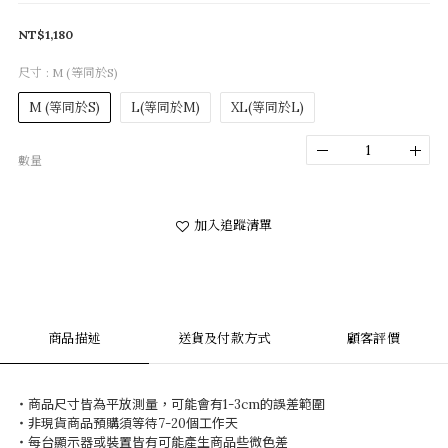
NT$1,180
尺寸
: M (等同於S)
M (等同於S)
L(等同於M)
XL(等同於L)
數量
加入追蹤清單
商品描述
送貨及付款方式
顧客評價
・商品尺寸皆為平放測量，可能會有
1-3cm
的誤差範圍
・非現貨商品預購須等待
7-20
個工作天
・每台顯示器或裝置皆有可能產生商品些微色差