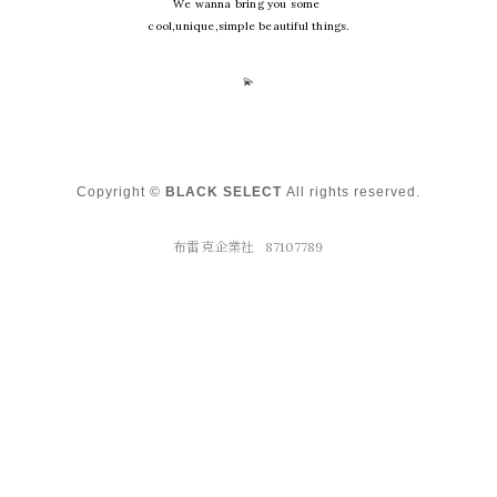
We wanna bring you some
cool,unique,simple beautiful things.
💫
Copyright ©
BLACK SELECT
All rights reserved.
布雷克企業社 87107789
布雷克企業社 87107789
台中市西屯區華美西街二段311號9F /
blackselectshop@gmail.com