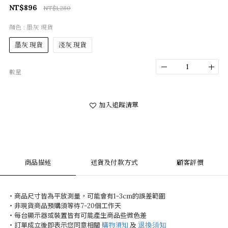
NT$896
NT$1,280
顏色
: 墨灰 現貨
墨灰 現貨
淺灰 現貨
數量
加入追蹤清單
商品描述
送貨及付款方式
顧客評價
・商品尺寸皆為平放測量，可能會有
1-3cm
的誤差範圍
・非現貨商品預購須等待
7-20
個工作天
・每台顯示器或裝置皆有可能產生商品些微色差
退換須知
・訂單成立後即表示您同意相關
購物須知
及