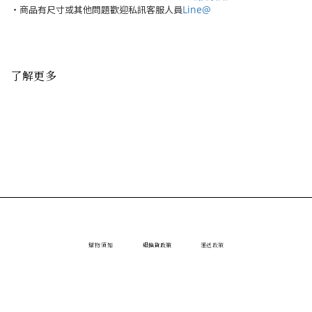
Line@
・商品有尺寸或其他問題歡迎私訊客服人員
了解更多
購物須知
退換貨政策
運送政策