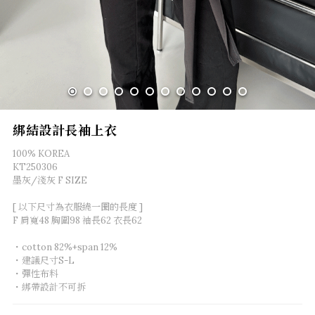
綁結設計長袖上衣
100% KOREA
KT250306
墨灰/淺灰 F SIZE
[ 以下尺寸為衣服繞一圈的長度 ]
F 肩寬48 胸圍98 袖長62 衣長62
・cotton 82%+span 12%
・建議尺寸S-L
・彈性布料
・綁帶設計不可拆