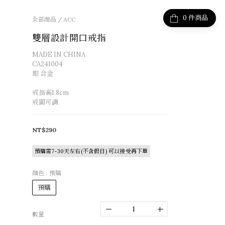
件商品
全部商品
/
ACC
雙層設計開口戒指
MADE IN CHINA
CA241004
銀 合金
戒指高1.8cm
戒圍可調
NT$290
預購需7-30天左右(不含假日) 可以接受再下單
顏色
: 預購
預購
數量