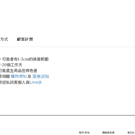
方式
顧客評價
，可能會有
1-3cm
的誤差範圍
7-20
個工作天
可能產生商品些微色差
退換須知
意相關
購物須知
及
Line@
歡迎私訊客服人員
購物須知
退換貨政策
運送政