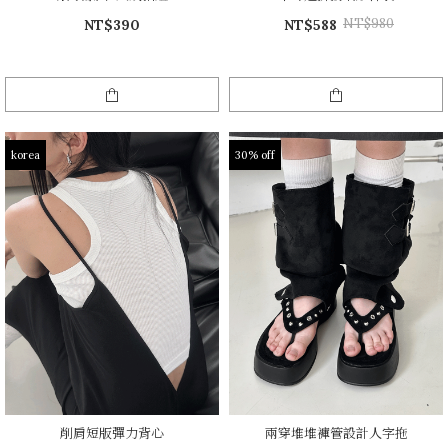
NT$980
NT$390
NT$588
korea
30% off
削肩短版彈力背心
兩穿堆堆褲管設計人字拖