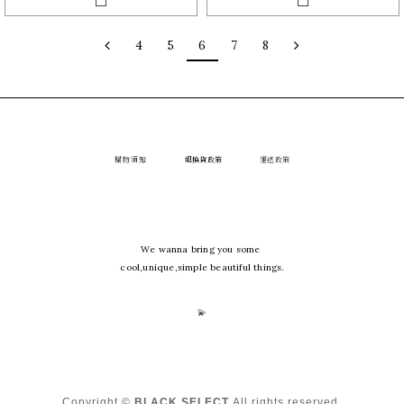
4
5
6
7
8
購物須知
退換貨政策
運送政策
We wanna bring you some
cool,unique,simple beautiful things.
💫
Copyright ©
BLACK SELECT
All rights reserved.