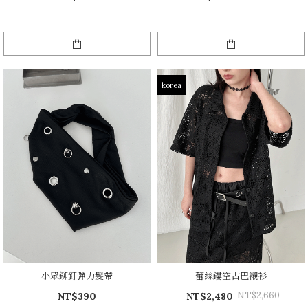
korea
小眾鉚釘彈力髮帶
蕾絲鏤空古巴襯衫
NT$2,660
NT$390
NT$2,480