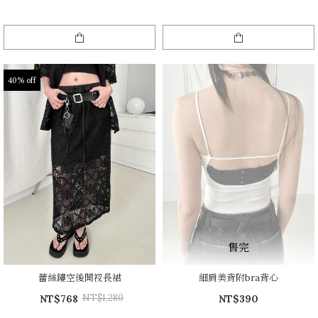
40% off
售完
蕾絲鏤空後開衩長裙
細肩美背附bra背心
NT$1,280
NT$768
NT$390