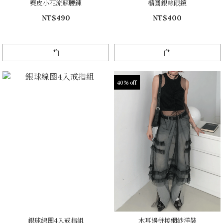
麂皮小花流蘇腰鍊
橢圓銀絲眼鏡
NT$490
NT$400
40% off
銀球線圈4入戒指組
木耳邊拼接網紗洋裝