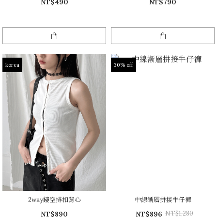
NT$490
NT$790
korea
30% off
2way鏤空排扣背心
中線漸層拼接牛仔褲
NT$1,280
NT$890
NT$896